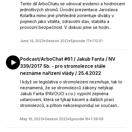
Tento díl ArboChatu se věnoval evidenci a hodnocení
jednotlivých stromů. Úvodní prezentace Jaroslava
Kolaříka mimo jiné přehledně zorientuje diváky v
pojmech jako vitalita, zdravotní stav, stabilita a
provozní bezpečnost. V diskusi jsme se hodn...
June 14, 2023
•
Season 2022
•
Episode 17
•
1:12:01
Podcast/ArboChat #61 / Jakub Fanta / NV
339/2017 Sb. - pro stromolezce stále
neznáme nařízení vlády / 25.4.2022
I když se legislativa o stromolezení nezmiňuje, tak to
neznamená, že se stromolezců zákony netýkají.
Jakub Fanta (PAVOUCI s.r.o.) vypíchl zejména
ustanovení, která se týkají kácení a dalších prací
stromolezců, a přitom nekorespondují se současn...
May 10, 2023
•
Season 2022
•
Episode 16
•
1:39:09