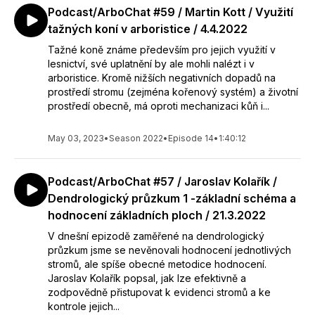
Podcast/ArboChat #59 / Martin Kott / Využití
tažných koní v arboristice / 4.4.2022
Tažné koně známe především pro jejich využití v
lesnictví, své uplatnění by ale mohli nalézt i v
arboristice. Kromě nižších negativních dopadů na
prostředí stromu (zejména kořenový systém) a životní
prostředí obecně, má oproti mechanizaci kůň i...
May 03, 2023
•
Season 2022
•
Episode 14
•
1:40:12
Podcast/ArboChat #57 / Jaroslav Kolařík /
Dendrologický průzkum 1 -základní schéma a
hodnocení základních ploch / 21.3.2022
V dnešní epizodě zaměřené na dendrologický
průzkum jsme se nevěnovali hodnocení jednotlivých
stromů, ale spíše obecné metodice hodnocení.
Jaroslav Kolařík popsal, jak lze efektivně a
zodpovědně přistupovat k evidenci stromů a ke
kontrole jejich...