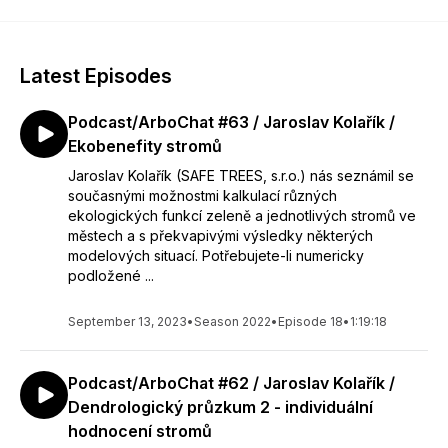
Latest Episodes
Podcast/ArboChat #63 / Jaroslav Kolařík /
Ekobenefity stromů
Jaroslav Kolařík (SAFE TREES, s.r.o.) nás seznámil se
současnými možnostmi kalkulací různých
ekologických funkcí zeleně a jednotlivých stromů ve
městech a s překvapivými výsledky některých
modelových situací. Potřebujete-li numericky
podložené ...
September 13, 2023
•
Season 2022
•
Episode 18
•
1:19:18
Podcast/ArboChat #62 / Jaroslav Kolařík /
Dendrologický průzkum 2 - individuální
hodnocení stromů