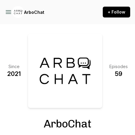
+ Follow
ArboChat
Since
Episodes
2021
59
ArboChat