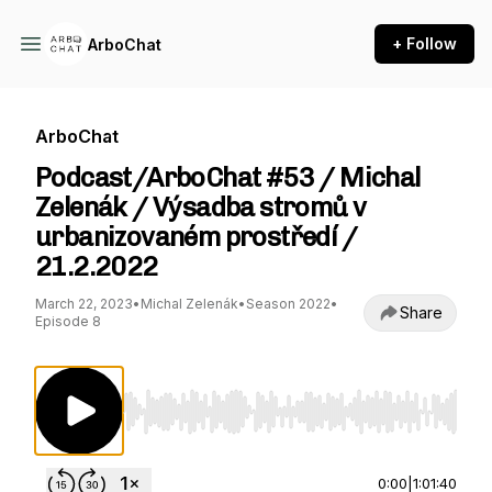
+ Follow
ArboChat
ArboChat
Podcast/ArboChat #53 / Michal
Zelenák / Výsadba stromů v
urbanizovaném prostředí /
21.2.2022
March 22, 2023
•
Michal Zelenák
•
Season 2022
•
Share
Episode 8
Use Left/Right to seek, Home/End to jump to st
0:00
|
1:01:40